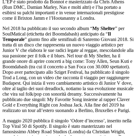
L’EP è stato prodotto da Bonnot e masterizzato da Chris Athens
(Run DMC, Damian Marley, Nas e molti altri) e l’ha portato a
esibirsi su palchi importanti e in venue internazionali prestigiose
come il Brixton Jamm e l’Hootananny a Londra.
Nel 2018 ha pubblicato il suo secondo album “
My Shelter
” per
SoulMatical (etichetta dei Boomdabash) anticipato da “
Il
Temporale
” giunto fino alle semifinali di Sanremo Giovani 2018. Si
tratta di un disco che rappresenta un nuovo viaggio artistico per
Junior V che elabora le sue radici legate al reggae, mescolandole alla
sua passione per il folk e il blues. Nel tour di My Shelter, ha il
grande onore di aprire concerti a big come: Tony Allen, Seun Kuti e
Boomdabash (tra cui il concerto a San Foca con 30.000 spettatori).
Dopo aver partecipato allo Sziget Festival, ha pubblicato il singolo
Trod a Long, con un video che racconta il viaggio per raggiungere
Budapest. Qui inizia il vero cambiamento artistico di Junior V dove,
oltre al taglio dei suoi dreadlock, notiamo la sua evoluzione musicale
che vira sul folk/pop con sonorità dreamy. Successivamente ha
pubblicato due singoli: My Favorite Song insieme al rapper Claver
Gold e Everything Right con Joshua Jack. Alla fine del 2019 ha
realizzato un tour all’estero suonando a Berlino, Bruxelles e Parigi.
A maggio 2020 pubblica il singolo ‘Odore d’incenso’, inserito nella
Top Viral 50 di Spotify. Il singolo è stato masterizzato nel
famosissimo Abbey Road Studios (Londra) da Christian Wright,